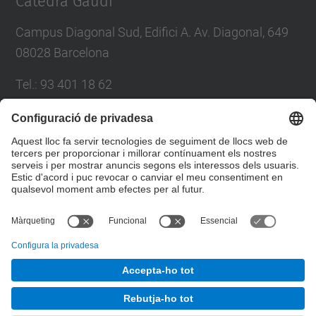
Càtedra Gaudí
Campus Diagonal Sud, Edifici A. Av. Diagonal, 649
08028 Barcelona
Tel.
:
93 401 18 62
E-mail
:
catedra.gaudi@(upc.edu)
Directori UPC
Formulari de contacte
© UPC
Càtedra Gaudí. Campus Diagonal Sud, Edifici A. Av.
Diagonal, 649 08028 Barcelona