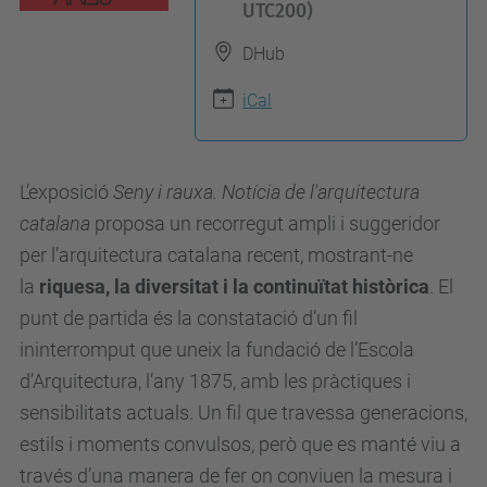
UTC200)
p
s
DHub
:
iCal
/
/
c
L’exposició
Seny i rauxa. Notícia de l'arquitectura
a
catalana
proposa un recorregut ampli i suggeridor
t
per l’arquitectura catalana recent, mostrant-ne
e
la
riquesa, la diversitat i la continuïtat històrica
. El
d
punt de partida és la constatació d’un fil
r
ininterromput que uneix la fundació de l’Escola
a
d’Arquitectura, l’any 1875, amb les pràctiques i
g
sensibilitats actuals. Un fil que travessa generacions,
a
estils i moments convulsos, però que es manté viu a
u
través d’una manera de fer on conviuen la mesura i