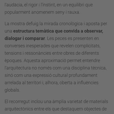
d
l’audàcia, el rigor i l’instint, en un equilibri que
i
popularment anomenem seny i rauxa.
.
La mostra defuig la mirada cronològica i aposta per
u
una
estructura temàtica que convida a observar,
p
dialogar i comparar
. Les peces es presenten en
c
converses inesperades que revelen complicitats,
.
tensions i ressonàncies entre obres de diferents
e
èpoques. Aquesta aproximació permet entendre
d
l’arquitectura no només com una disciplina tècnica,
u
sinó com una expressió cultural profundament
/
arrelada al territori i, alhora, oberta a influències
c
globals.
a
/
El recorregut inclou una àmplia varietat de materials
e
arquitectònics entre els que destaquem objectes de
s