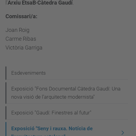
l'
Arxiu EtsaB·Càtedra Gaudí
.
d
e
Comissari/a:
v
Joan Roig
e
Carme Ribas
n
Victòria Garriga
i
m
e
N
Esdeveniments
n
a
t
Exposició "Fons Documental Càtedra Gaudí: Una
v
s
nova visió de l’arquitecte modernista"
e
-
g
Exposició "Gaudí: Finestres al futur"
1
/
a
Exposició "Seny i rauxa. Notícia de
s
c