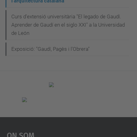
l'arquitectura catalana"
e
i
n
Curs d'extensió universitària "El legado de Gaudí.
ó
y
Aprender de Gaudí en el siglo XXI" a la Universidad
i
de León
r
a
Exposició: "Gaudí, Pagès i l'Obrera"
u
x
a
Exposició
"Seny
i
rauxa.
Notícia
de
On Som
l'arquitectura