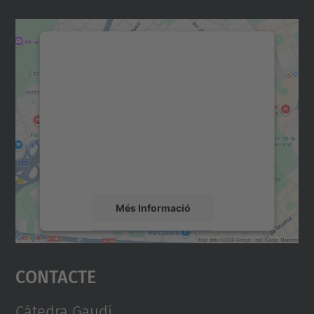
Necessitem el vostre
consentiment per carregar el
servei Google Maps!
Utilitzem un servei de tercers per incrustar
contingut del mapa que pugui recollir dades
sobre la vostra activitat. Reviseu-ne els
detalls i accepteu el servei per veure el
mapa.
Més Informació
Accepta
Contacte
powered by
Usercentrics Consent
Management Platform
Càtedra Gaudí