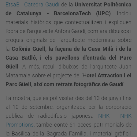
EtsaB
· Càtedra Gaudí
de la
Universitat Politècnica
de Catalunya - BarcelonaTech (UPC)
. Inclou
materials històrics que contextualitzen i expliquen
l’obra de l’arquitecte Antoni Gaudí, com ara dibuixos i
croquis originals de l’arquitecte modernista sobre
la
Colònia Güell, la façana de la Casa Milà i de la
Casa Batlló, i els pavellons d’entrada del Parc
Güell
. A més, recull dibuixos de l’arquitecte Juan
Matamala sobre el projecte de l’H
otel Attraction i el
Parc Güell, així com retrats fotogràfics de Gaudí
.
La mostra, que es pot visitar des del 13 de juny i fins
al 10 de setembre, organitzada per la corporació
pública de radiodifusió japonesa
NHK
i
NHK
Promotions
, també conté 61 peces patrimonials de
la Basílica de la Sagrada Família, i material gràfic i