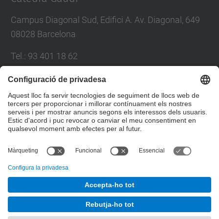
Campus Diagonal Sud, Edifici A. Av. Diagonal, 649
08028 Barcelona
Tel.
:
93 401 18 62
E-mail
:
catedra.gaudi@(upc.edu)
Directori UPC
Formulari de contacte
© UPC
Càtedra Gaudí. Campus Diagonal Sud, Edifici A. Av.
Diagonal, 649 08028 Barcelona
Desenvolupat amb